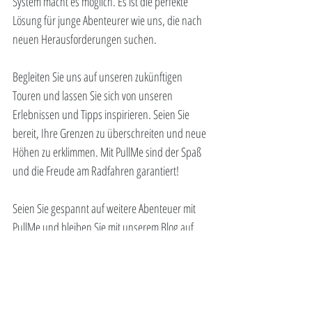
System macht es möglich. Es ist die perfekte 
Lösung für junge Abenteurer wie uns, die nach 
neuen Herausforderungen suchen. 
Begleiten Sie uns auf unseren zukünftigen 
Touren und lassen Sie sich von unseren 
Erlebnissen und Tipps inspirieren. Seien Sie 
bereit, Ihre Grenzen zu überschreiten und neue 
Höhen zu erklimmen. Mit PullMe sind der Spaß 
und die Freude am Radfahren garantiert!
Seien Sie gespannt auf weitere Abenteuer mit 
PullMe und bleiben Sie mit unserem Blog auf 
dem Laufenden. Wir freuen uns darauf, Sie bei 
unseren radelnden Erlebnissen zu inspirieren 
und Ihnen wertvolle Tipps mit auf den Weg zu 
geben. Bis bald!