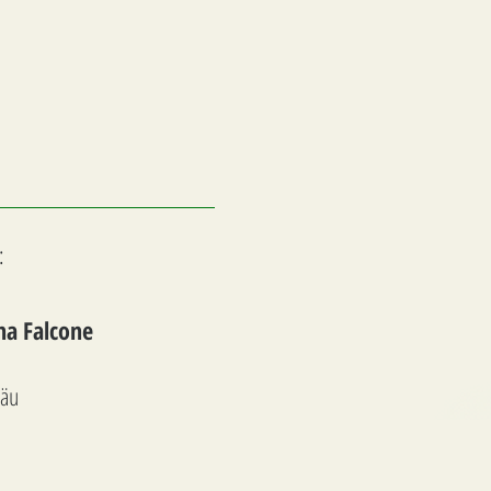
:
nna Falcone
gäu