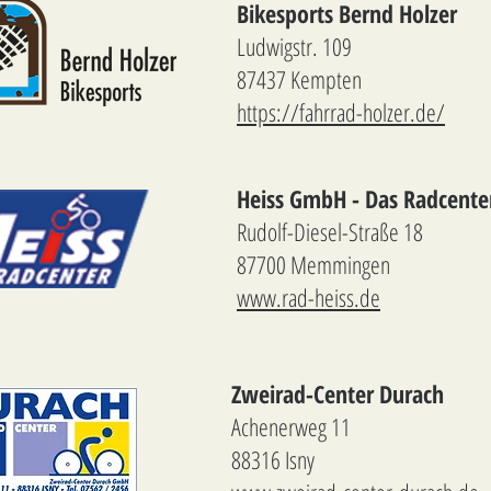
Bikesports Bernd Holzer
Ludwigstr. 109
87437 Kempten
https://fahrrad-holzer.de/
Heiss GmbH - Das Radcente
Rudolf-Diesel-Straße 18
87700 Memmingen
www.rad-heiss.de
Zweirad-Center Durach
Achenerweg 11
88316 Isny