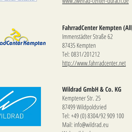
www.zweirad-center-durach.de
FahrradCenter Kempten (Al
Immenstädter Straße 62
87435 Kempten
Tel: 0831/201212
http://www.fahrradcenter.net
Wildrad GmbH & Co. KG
Kemptener Str. 25
87499 Wildpoldsried
Tel: +49 (0) 8304/92 909 100
Mail: info@wildrad.eu