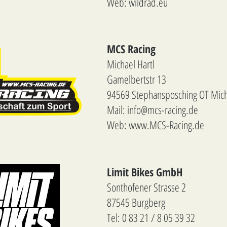
Web: wildrad.eu
MCS Racing
Michael Hartl
Gamelbertstr 13
94569 Stephansposching OT Mic
Mail:
info@mcs-racing.de
Web: www.MCS-Racing.de
Limit Bikes GmbH
Sonthofener Strasse 2
87545 Burgberg
Tel: 0 83 21 / 8 05 39 32